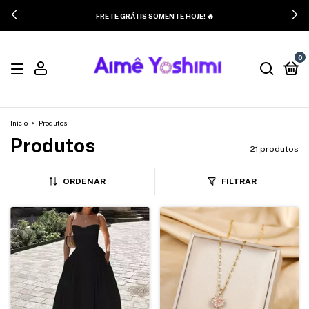
FRETE GRÁTIS SOMENTE HOJE! 🔥
0
Início
>
Produtos
Produtos
21 produtos
ORDENAR
FILTRAR